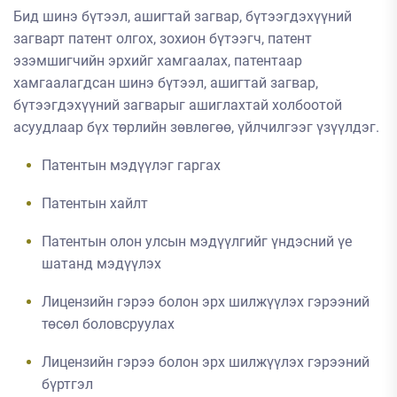
Бид шинэ бүтээл, ашигтай загвар, бүтээгдэхүүний
загварт патент олгох, зохион бүтээгч, патент
эзэмшигчийн эрхийг хамгаалах, патентаар
хамгаалагдсан шинэ бүтээл, ашигтай загвар,
бүтээгдэхүүний загварыг ашиглахтай холбоотой
асуудлаар бүх төрлийн зөвлөгөө, үйлчилгээг үзүүлдэг.
Патентын мэдүүлэг гаргах
Патентын хайлт
Патентын олон улсын мэдүүлгийг үндэсний үе
шатанд мэдүүлэх
Лицензийн гэрээ болон эрх шилжүүлэх гэрээний
төсөл боловсруулах
Лицензийн гэрээ болон эрх шилжүүлэх гэрээний
бүртгэл