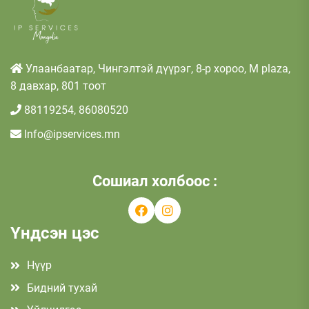
Улаанбаатар, Чингэлтэй дүүрэг, 8-р хороо, M plaza,
8 давхар, 801 тоот
88119254, 86080520
Info@ipservices.mn
Сошиал холбоос :
Үндсэн цэс
Нүүр
Бидний тухай