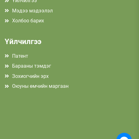
Үйлчилгээ
Мэдээ мэдээлэл
Холбоо барих
Үйлчилгээ
Патент
Барааны тэмдэг
Зохиогчийн эрх
Оюуны өмчийн маргаан